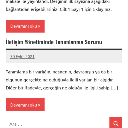
makale ile yayınlandı. Derginin ilk sayısına aşağıdaki
bağlantıdan erişebilirsiniz. Cilt 1 Sayı 1 için tıklayınız.
Devamını oku
İletişim Yönetiminde Tanımlanma Sorunu
Duyurular
30 Eylül 2021
Hasan
1
GÜLLÜPUNAR
yorum
Tanımlama bir varlığın, nesnenin, davranışın ya da bir
olgunun gerçekte ne olduğuyla ilgili varılan bir algıdır.
Diğer bir ifadeyle, gerçeğin ne olduğu ile ilgili sahip […]
Devamını oku
Ara:
Anasayfa
Ara