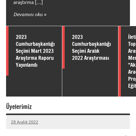
araştırma […]
Devamını oku
2023
2023
İle
Cumhurbaşkanlığı
Cumhurbaşkanlığı
Top
Seçimi Mart 2023
Seçimi Aralık
Ara
Araştırma Raporu
2022 Araştırması
Mer
Yayınlandı
“Ak
Ara
Pro
Eği
Üyelerimiz
28 Aralık 2022
itam