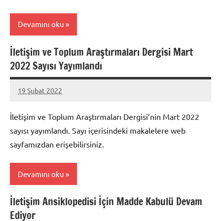
Devamını oku
İletişim ve Toplum Araştırmaları Dergisi Mart
Anasayfa
2022 Sayısı Yayımlandı
Öne
Çıkan
19 Şubat 2022
itam
Yorum
Duyurular
yapılmamış
İletişim ve Toplum Araştırmaları Dergisi’nin Mart 2022
sayısı yayımlandı. Sayı içerisindeki makalelere web
sayfamızdan erişebilirsiniz.
Devamını oku
İletişim Ansiklopedisi İçin Madde Kabulü Devam
Duyurular
Ediyor