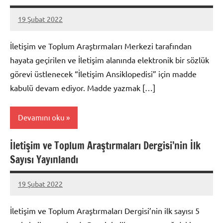
19 Şubat 2022
itam
Yorum
yapılmamış
İletişim ve Toplum Araştırmaları Merkezi tarafından
hayata geçirilen ve İletişim alanında elektronik bir sözlük
görevi üstlenecek “İletişim Ansiklopedisi” için madde
kabulü devam ediyor. Madde yazmak […]
Devamını oku
İletişim ve Toplum Araştırmaları Dergisi’nin İlk
Duyurular
Sayısı Yayınlandı
19 Şubat 2022
itam
Yorum
yapılmamış
İletişim ve Toplum Araştırmaları Dergisi’nin ilk sayısı 5